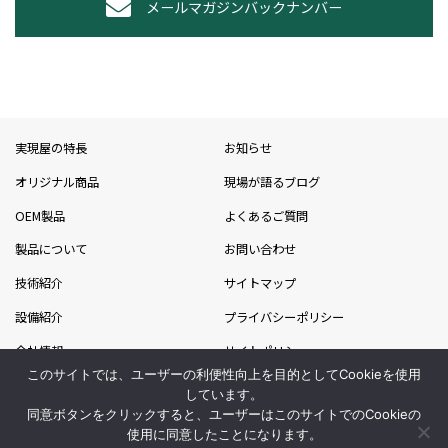
メールマガジンバックナンバー
実現屋の特長
お知らせ
オリジナル商品
現場が語るブログ
OEM製品
よくあるご質問
製品について
お問い合わせ
技術紹介
サイトマップ
設備紹介
プライバシーポリシー
会社情報
サイトポリシー
このサイトでは、ユーザーの利便性向上を目的としてCookieを使用
採用情報
吉川グループ
しています。
同意ボタンをクリックすると、ユーザーはこのサイトでのCookieの
ライフスタイル事業部
使用に同意したことになります。