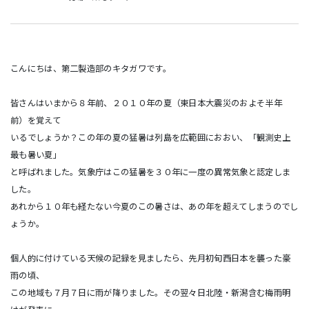
こんにちは、第二製造部のキタガワです。
皆さんはいまから８年前、２０１０年の夏（東日本大震災のおよそ半年
前）を覚えて
いるでしょうか？この年の夏の猛暑は列島を広範囲におおい、「観測史上
最も暑い夏」
と呼ばれました。気象庁はこの猛暑を３０年に一度の異常気象と認定しま
した。
あれから１０年も経たない今夏のこの暑さは、あの年を超えてしまうのでし
ょうか。
個人的に付けている天候の記録を見ましたら、先月初旬西日本を襲った豪
雨の頃、
この地域も７月７日に雨が降りました。その翌々日北陸・新潟含む梅雨明