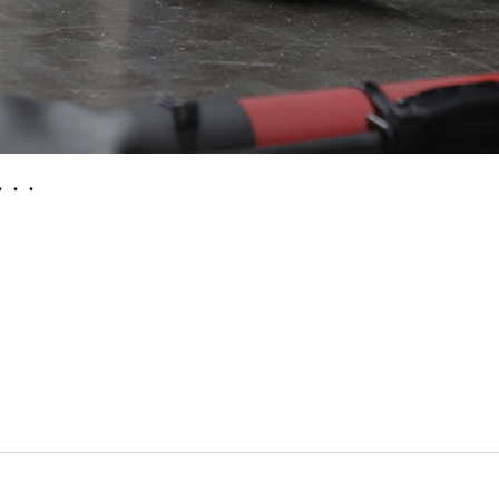
・・・
・