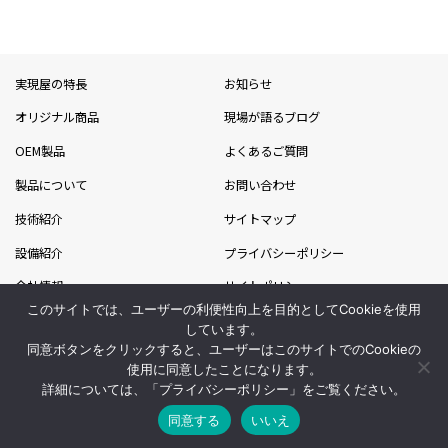
実現屋の特長
お知らせ
オリジナル商品
現場が語るブログ
OEM製品
よくあるご質問
製品について
お問い合わせ
技術紹介
サイトマップ
設備紹介
プライバシーポリシー
会社情報
サイトポリシー
このサイトでは、ユーザーの利便性向上を目的としてCookieを使用
採用情報
吉川グループ
しています。
同意ボタンをクリックすると、ユーザーはこのサイトでのCookieの
ライフスタイル事業部
使用に同意したことになります。
詳細については、「
プライバシーポリシー
」をご覧ください。
同意する
いいえ
Copyright(C)2021 Yoshikawa Corporation. All Rights Reserved.