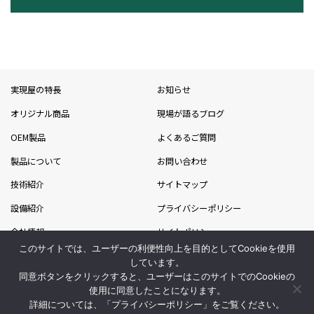
実現屋の特長
お知らせ
オリジナル商品
現場が語るブログ
OEM製品
よくあるご質問
製品について
お問い合わせ
技術紹介
サイトマップ
設備紹介
プライバシーポリシー
会社情報
サイトポリシー
このサイトでは、ユーザーの利便性向上を目的としてCookieを使用
採用情報
吉川グループ
しています。
同意ボタンをクリックすると、ユーザーはこのサイトでのCookieの
ライフスタイル事業部
使用に同意したことになります。
詳細については、「
プライバシーポリシー
」をご覧ください。