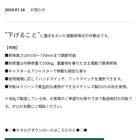
2024.07.16
お知らせ
”下げること”
に重点をおいた電動昇降式の作業台です。
【特徴】
■昇降高さはH330～730mmまで調節可能
■耐荷重は均等荷重で200kg。重量物を乗せたまま電動で簡単昇降
■キャスター＆アジャスターで移動も固定も楽々
■使用環境に応じてハンドスイッチ、フットスイッチを選択できます。
■天板はクリーンで衛生的な運用ができるステンレス製(SUS304)を使用。
※当社で製造している為、お客様のご希望の仕様や寸法で製造検討も可能で
す。ぜひお気軽にご相談ください。
◆◇◆カタログダウンロードはこちらから◆◇◆