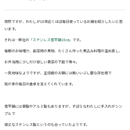
突然ですが、わたしが10年近くほぼ毎日使っているお鍋を紹介したいと思
います。
それは…弊社の
「ステンレス雪平鍋18㎝」
です。
毎朝のお味噌汁、副菜用の煮物、たくさん作った煮込み料理の温め直し、
お弁当用に少しだけ欲しい青菜の下茹で等々。
一見地味なようですが、主役級のお鍋には無いいぶし銀な存在感で
我が家の毎日の食卓を支えてくれています。
雪平鍋には銅製やアルミ製もありますが、ずぼらなわたしに手入れがシン
プルで
頑丈なステンレス製というのも合っていたようです。