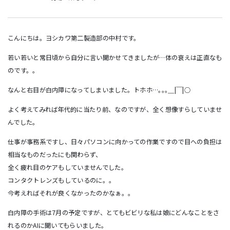
こんにちは。ヨシカワ第二製造部の中村です。
若い若いと常日頃から自分に言い聞かせてきましたが…体の衰えは正直なも
のです。。
なんと右目が白内障になってしまいました。トホホ…｡｡｡＿|￣|○
よく考えてみれば年代的に当たり前、なのですが、全く想像すらしていませ
んでした。
仕事が事務系ですし、日々パソコンに向かっての作業ですので目への負担は
相当なものだったにも関わらず、
全く疲れ目のケアもしていませんでした。
コンタクトレンズもしているのに。。
今考えればそれが良くなかったのかなぁ。。
白内障の手術は7月の予定ですが、とてもビビリな私は娘にどんなことをさ
れるのかAIに聞いてもらいました。