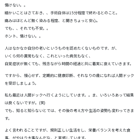
情けない。。
細かいことはさておき、、手術自体は15分程度で終わるとのこと。
痛みはほとんど無く染みる程度、と聞きちょっと安心。
でも、、それでも不安。。
ホント、情けない。。
人はなかなか自分の老いというものを認めたくないものです、が、
いくら何の異常もなく、これといった病気もなく、
自覚症状が無くても、残念ながら時間の経過と共に着実に衰えていきます。
ですから、慢心せず、定期的に健康診断、それなりの歳になれば人間ドック
を受診しましょう。
私も最近は人間ドックへ行くようにしています。。ま、いろいろあって結果
は良くないですが。(笑)
でも、知ると知らないとでは、その後の考え方や生活の姿勢も変わってきま
す。
よく言われることですが、規則正しい生活をし、栄養バランスを考えた食
事、がやはり大事なんだな、と実感しています。