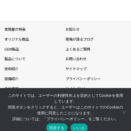
実現屋の特長
お知らせ
オリジナル商品
現場が語るブログ
OEM製品
よくあるご質問
製品について
お問い合わせ
技術紹介
サイトマップ
設備紹介
プライバシーポリシー
会社情報
サイトポリシー
このサイトでは、ユーザーの利便性向上を目的としてCookieを使用
採用情報
吉川グループ
しています。
同意ボタンをクリックすると、ユーザーはこのサイトでのCookieの
ライフスタイル事業部
使用に同意したことになります。
詳細については、「
プライバシーポリシー
」をご覧ください。
同意する
いいえ