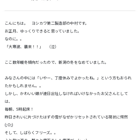
こんにちは。 ヨシカワ第二製造部の中村です。
お正月、ゆっくりできると思っていました。
なのに。。
「大寒波、襲来！！」 （泣）
ここ数年暖冬傾向だったので、新潟の冬をなめていました。
みなさんの中には「いやー、丁度休みでよかったね。」という方もおられ
たかもしれません。。
しかし、かわいい娘が連日出社しなければいけなかったお父さんとして
は、
毎朝、5時起床！
昨日きれいに片づけたはずの雪がなぜかリセットされている現状に愕然
(;O;)
そして、しばらくフリーズ。。