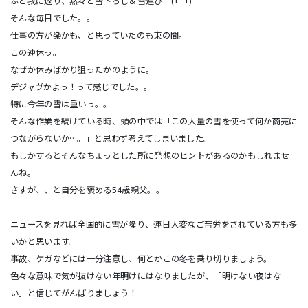
ふと我に返り、黙々と雪下ろし＆雪運び (+_+)
そんな毎日でした。。
仕事の方が楽かも、と思っていたのも束の間。
この連休っ。
なぜか休みばかり狙ったかのように。
デジャヴかよっ！って感じでした。。
特に今年の雪は重いっ。。
そんな作業を続けている時、頭の中では「この大量の雪を使って何か商売に
つながらないか…。」と思わず考えてしまいました。
もしかするとそんなちょっとした所に発想のヒントがあるのかもしれませ
んね。
さすが、、と自分を褒める54歳親父。。
ニュースを見れば全国的に雪が降り、連日大変なご苦労をされている方も多
いかと思います。
事故、ケガなどには十分注意し、何とかこの冬を乗り切りましょう。
色々な意味で気が抜けない年明けにはなりましたが、「明けない夜はな
い」と信じてがんばりましょう！